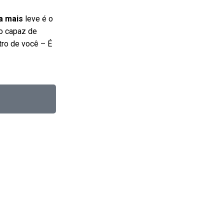
da mais
leve é o
o capaz de
tro de você – É