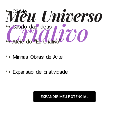
Meu Universo
↪︎
ClikMe
Criativo
↪︎
Casulo das ideias
↪︎
Ateliê
do “Eu Criativo”
↪︎
Minhas Obras de Arte
↪︎
Expansão de criatividade
EXPANDIR MEU POTENCIAL