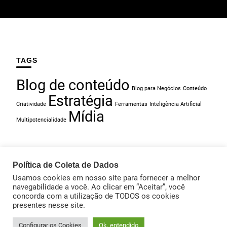
TAGS
Blog de conteúdo
Blog para Negócios
Conteúdo
Estratégia
Criatividade
Ferramentas
Inteligência Artificial
Mídia
Multipotencialidade
Política de Coleta de Dados
Usamos cookies em nosso site para fornecer a melhor
CONTEÚDOS DA GLAU
MATERIAIS GRATUITOS
navegabilidade a você. Ao clicar em “Aceitar”, você
SOLUÇÕES
SOBRE GLAUCIA POLICARPO
concorda com a utilização de TODOS os cookies
presentes nesse site.
Todos os direitos reservados - Glaucia Policarpo - 2024 |
Glaucia
Policarpo | Developed By
Glaucia Policarpo
. Desenvolvido por
ClikMe
.
Configurar os Cookies
Ok, entendido